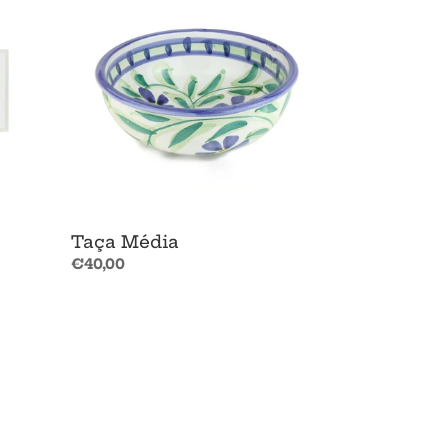
Taça Média
Preço
€40,00
normal