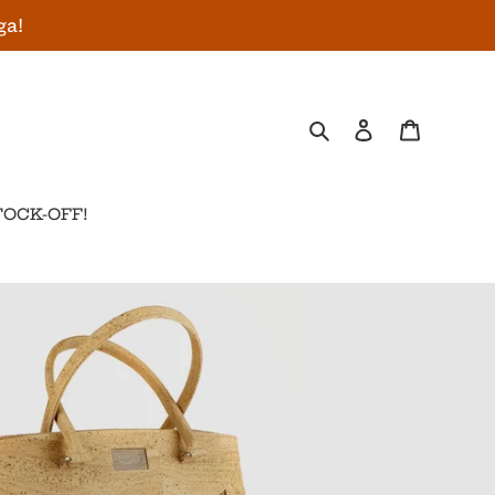
ga!
Pesquisar
Iniciar sessão
Carrinho
TOCK-OFF!