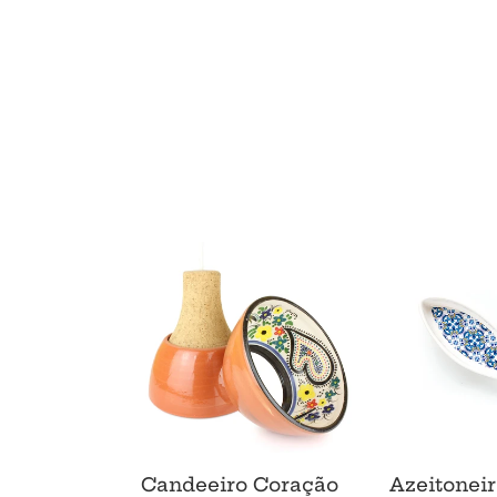
Candeeiro
Azeitoneira
Coração
Sardinha
de
Azul
Viana
Candeeiro Coração
Azeitonei