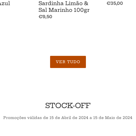
Azul
Sardinha Limão &
Preço
€35,00
Sal Marinho 100gr
normal
Preço
€9,50
normal
VER TUDO
STOCK-OFF
Promoções válidas de 15 de Abril de 2024 a 15 de Maio de 2024