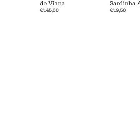
de Viana
Sardinha 
Preço
€145,00
Preço
€19,50
normal
normal