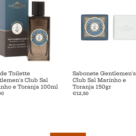
tte
Club
lemen's
Sal
Marinho
e
nho
Toranja
150gr
ja
l
de Toilette
Sabonete Gentlemen's
lemen's Club Sal
Club Sal Marinho e
nho e Toranja 100ml
Toranja 150gr
o
00
Preço
€12,50
al
normal