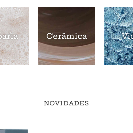
aria
Cerâmica
Vi
NOVIDADES
Sabonete
Gentlemen's