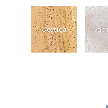
Cortiça
Sabo
Bálsamo
Eau
After
de