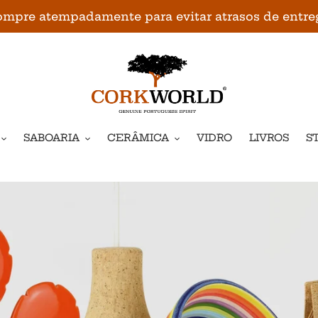
mpre atempadamente para evitar atrasos de entre
SABOARIA
CERÂMICA
VIDRO
LIVROS
S