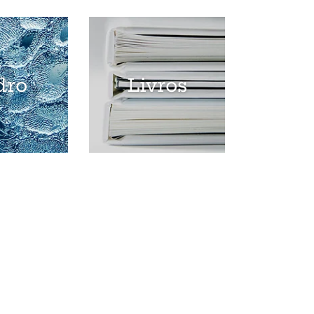
dro
Livros
Taça
Média