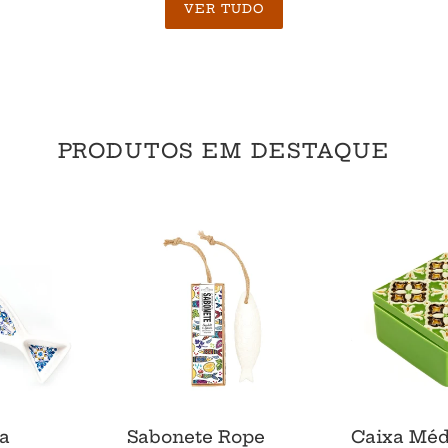
VER TUDO
PRODUTOS EM DESTAQUE
Sabonete
Caixa
Rope
Média
Sardinha
Lime
Limão
&
Sal
Marinho
100gr
ra
Sabonete Rope
Caixa Méd